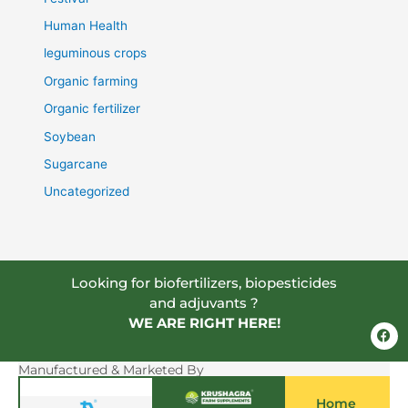
Human Health
leguminous crops
Organic farming
Organic fertilizer
Soybean
Sugarcane
Uncategorized
Looking for biofertilizers, biopesticides
and adjuvants ?
WE ARE RIGHT HERE!
F
a
c
e
Manufactured & Marketed By
b
o
Home