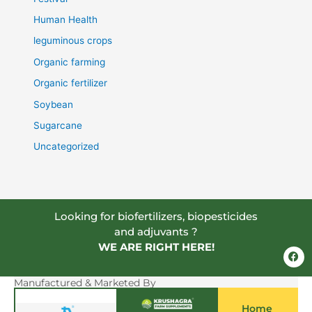
Human Health
leguminous crops
Organic farming
Organic fertilizer
Soybean
Sugarcane
Uncategorized
Looking for biofertilizers, biopesticides
and adjuvants ?
WE ARE RIGHT HERE!
F
a
c
e
Manufactured & Marketed By
b
o
Home