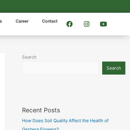
F
I
Y
s
Career
Contact
a
n
o
c
s
u
e
t
t
b
a
u
o
g
b
Search
o
r
e
k
a
Search
m
Recent Posts
How Does Soil Quality Affect the Health of
Gerbera Flowers?