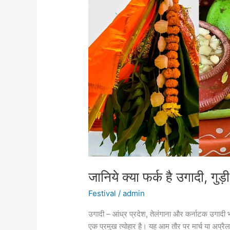
है
उगादी,
गुड़ी
पाडवा,
बैसाखी
इन
त्योहारो
में!
जानिये क्या फर्क है उगादी, गुड़
Festival
/
admin
उगादी – आंध्र प्रदेश, तेलंगाना और कर्नाटक उगादी भा
एक प्रमुख त्योहार है। यह आम तौर पर मार्च या अप्रैल क